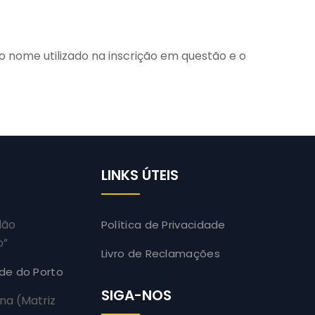
o nome utilizado na inscrição em questão e o
LINKS ÚTEIS
dão
Política de Privacidade
o”
Livro de Reclamações
ade do Porto
SIGA-NOS
na (Matriz