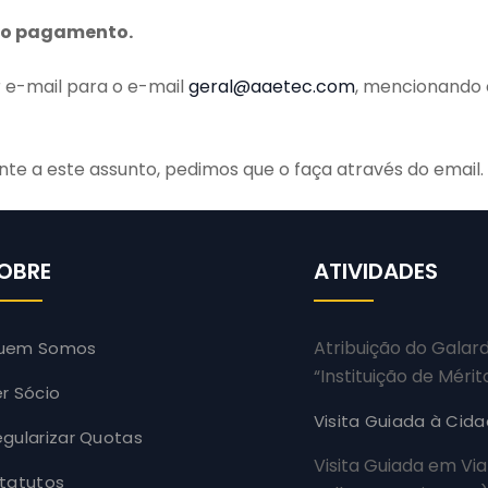
 do pagamento.
 e-mail para o e-mail
geral@aaetec.com
, mencionando 
te a este assunto, pedimos que o faça através do email.
OBRE
ATIVIDADES
Atribuição do Galar
uem Somos
“Instituição de Mérit
r Sócio
Visita Guiada à Cid
gularizar Quotas
Visita Guiada em Via
statutos