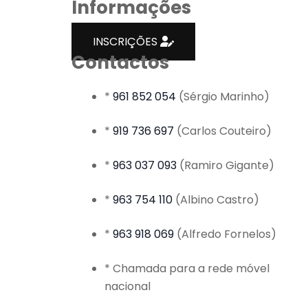
Informações
INSCRIÇÕES
Contactos
*
961 852 054
(Sérgio Marinho)
*
919 736 697
(Carlos Couteiro)
*
963 037 093
(Ramiro Gigante)
*
963 754 110
(Albino Castro)
*
963 918 069
(Alfredo Fornelos)
* Chamada para a rede móvel
nacional