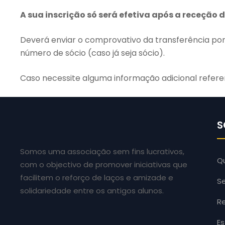
A sua inscrição só será efetiva após a receção
Deverá enviar o comprovativo da transferência por
número de sócio (caso já seja sócio).
Caso necessite alguma informação adicional referen
S
Somos uma associação sem fins lucrativos,
Q
com o objectivo de promover iniciativas que
facilitem o reforço de laços e amizade e
Se
solidariedade entre os antigos alunos.
Re
E