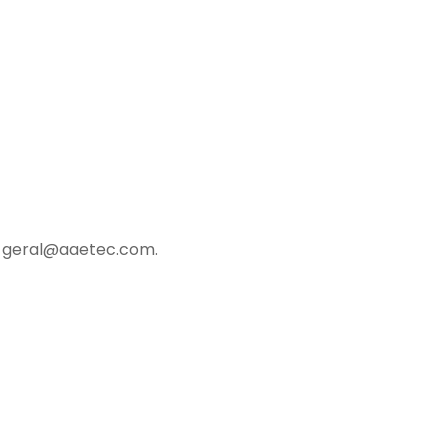
a
geral@aaetec.com
.