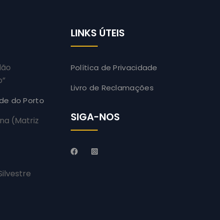
LINKS ÚTEIS
dão
Política de Privacidade
o”
Livro de Reclamações
ade do Porto
SIGA-NOS
na (Matriz
)
ilvestre