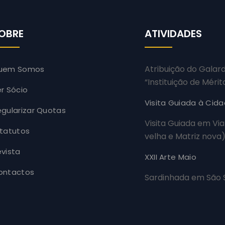
OBRE
ATIVIDADES
Atribuição do Galar
uem Somos
“Instituição de Mérit
r Sócio
Visita Guiada à Cid
gularizar Quotas
Visita Guiada em Via
statutos
velha e Matriz nova
vista
XXII Arte Maio
ontactos
Sardinhada em São S