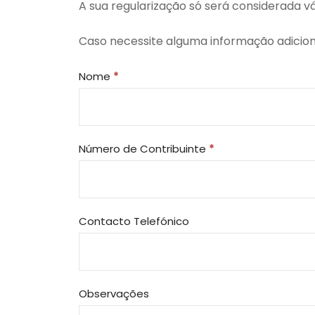
A sua regularização só será considerada 
Caso necessite alguma informação adicion
Regularização
Nome
*
de
Quotas
Número de Contribuinte
*
Contacto Telefónico
Observações