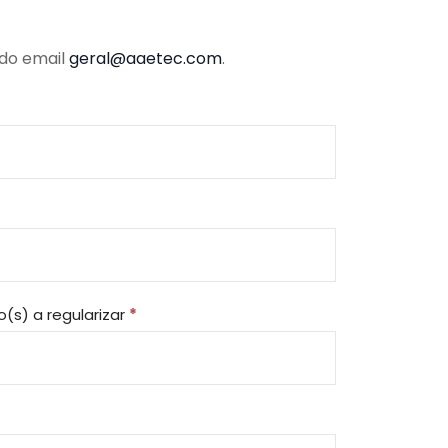
 do email
geral@aaetec.com
.
o(s) a regularizar
*