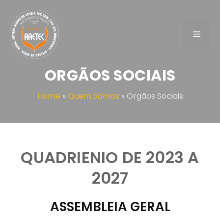
Saltar
para
o
Menu
conteúdo
ORGÃOS SOCIAIS
Home
»
Quem Somos
»
Orgãos Sociais
QUADRIENIO DE 2023 A
2027
ASSEMBLEIA GERAL