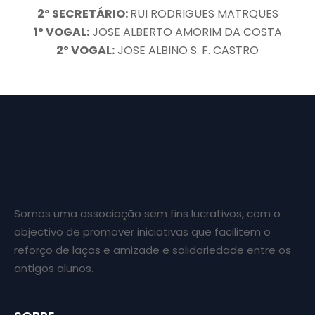
2º SECRETÁRIO:
RUI RODRIGUES MATRQUES
1º VOGAL:
JOSE ALBERTO AMORIM DA COSTA
2º VOGAL:
JOSE ALBINO S. F. CASTRO
Somos uma associação sem fins lucrativos, com o
objectivo de promover iniciativas que facilitem o
reforço de laços e amizade e solidariedade entre os
antigos alunos.