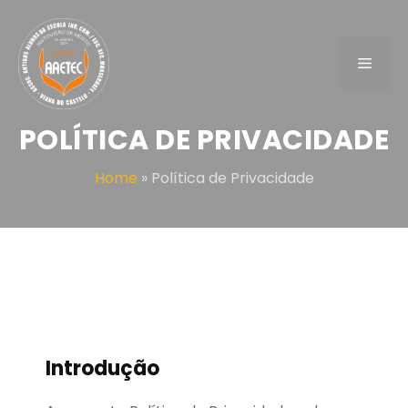
Saltar
para
o
Menu
conteúdo
POLÍTICA DE PRIVACIDADE
Home
»
Política de Privacidade
Introdução