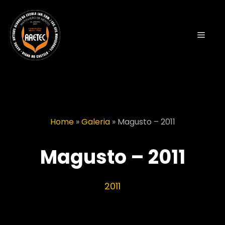
Saltar
para
o
Menu
conteúdo
Home
»
Galeria
»
Magusto – 2011
Magusto – 2011
2011