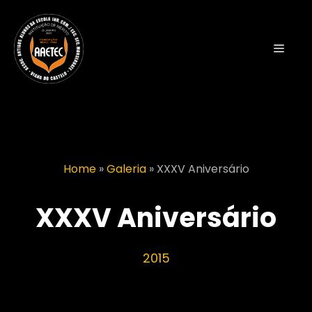
Saltar
para
o
Menu
conteúdo
Home
»
Galeria
»
XXXV Aniversário
XXXV Aniversário
2015