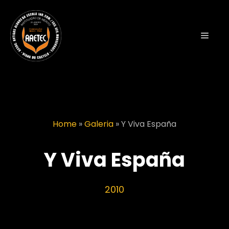
Saltar
para
o
Menu
conteúdo
Home
»
Galeria
»
Y Viva España
Y Viva España
2010