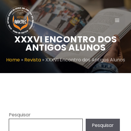
Saltar
para
o
Menu
conteúdo
XXXVI ENCONTRO DOS
ANTIGOS ALUNOS
Home
»
Revista
»
XXXVI Encontro dos Antigos Alunos
Pesquisar
Pesquisar